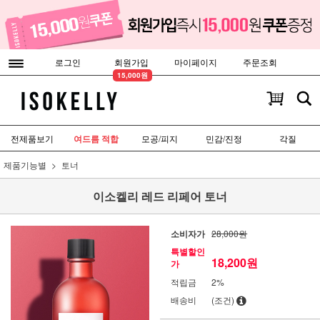
로그인
회원가입
마이페이지
주문조회
15,000원
전제품보기
여드름 적합
모공/피지
민감/진정
각질
제품기능별
토너
이소켈리 레드 리페어 토너
소비자가
28,000원
특별할인
18,200
원
가
적립금
2%
배송비
(조건)