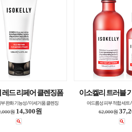
 레드 리페어 클렌징폼
이소켈리 트러블 기
부 완화 기능성 / 미세거품 클렌징
여드름성 피부 적합 세트 
14,300원
37,
2,000원
62,000원