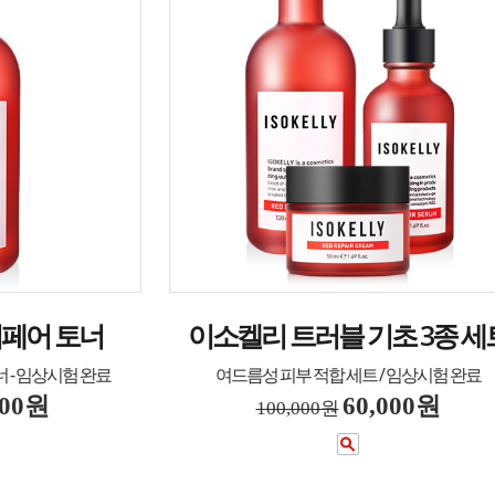
리페어 토너
이소켈리 트러블 기초 3종 세
 - 임상시험 완료
여드름성 피부 적합 세트 / 임상시험 완료
200원
60,000원
100,000원