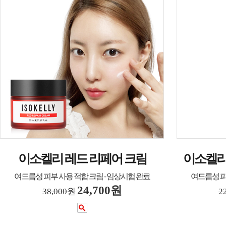
이소켈리 레드 리페어 크림
이소켈리
여드름성 피부 사용 적합 크림 - 임상시험 완료
여드름성 피
24,700원
38,000원
2