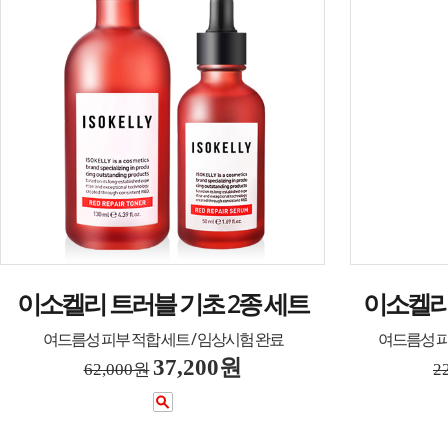
이소켈리 트러블 기초 2종 세트
이소켈리
여드름성 피부 적합 세트 / 임상시험 완료
여드름성 피
37,200원
62,000원
2