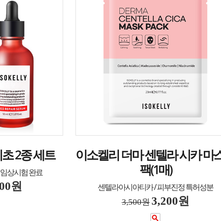
초 2종 세트
이소켈리 더마 센텔라 시카 마
팩(1매)
/ 임상시험 완료
200원
센텔라아시아티카 / 피부진정 특허성분
3,200원
3,500원