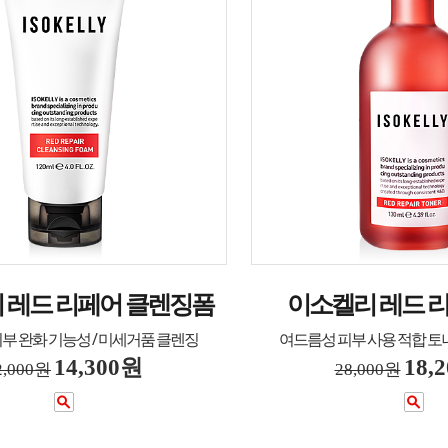
 레드 리페어 클렌징폼
이소켈리 레드 
부 완화 기능성 / 미세거품 클렌징
여드름성 피부 사용 적합 토너
14,300원
18,
2,000원
28,000원