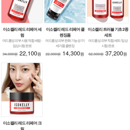
이소켈리 레드 리페어 세
이소켈리 레드 리페어 클
이소켈리 트러블 기초 2종
럼
렌징폼
세트
여드름성 피부 사용 적합 세럼 -
여드름성 피부 완화 기능성 / 미
여드름성 피부 적합 세트 / 임상
임상시험 완료
세거품 클렌징
시험 완료
22,100
14,300
37,200
원
원
원
34,000원
22,000원
62,000원
이소켈리 레드 리페어 크
림