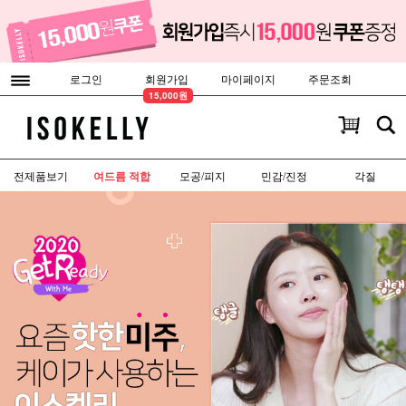
로그인
회원가입
마이페이지
주문조회
15,000원
전제품보기
여드름 적합
모공/피지
민감/진정
각질