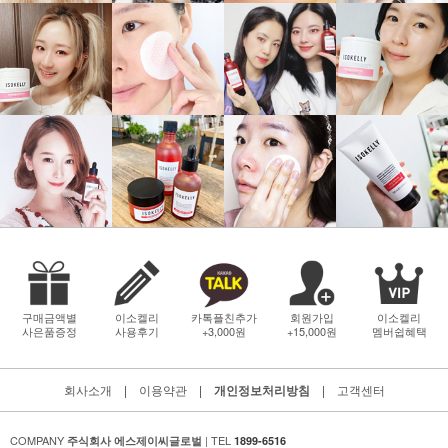
구매금액별
이소켈리
카톡플친추가
회원가입
이소켈리
사은품증정
사용후기
+3,000원
+15,000원
멤버쉽혜택
회사소개
|
이용약관
|
개인정보처리방침
|
고객센터
COMPANY
| TEL
주식회사 에스제이씨글로벌
1899-6516