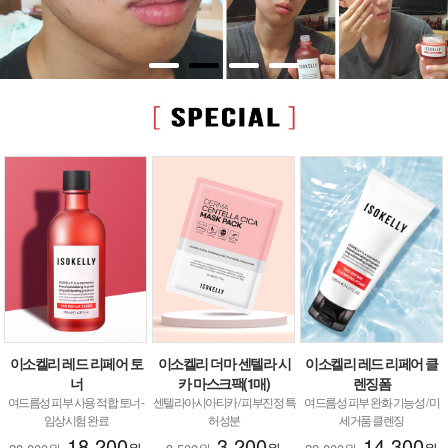
이소켈리 레드 리페어 토
이소켈리 더마 센텔라 시
이소켈리 레드 리페어 클
너
카 마스크팩(1매)
렌징폼
여드름성 피부 사용 적합 토너 -
센텔라아시아티카 / 피부진정 특
여드름성 피부 완화 기능성 / 미
임상시험 완료
허성분
세거품 클렌징
18,200
3,200
14,300
원
원
원