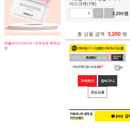
마스크팩(1매)
3,200
원
+1
-1
총 상품 금액
3,200
원
센텔라아시아티카 / 피부진정 특허성
분
구매하기
장바구니
관심상품