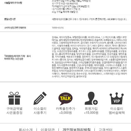
구매금액별
이소켈리
카톡플친추가
회원가입
이소켈리
사은품증정
사용후기
+3,000원
+15,000원
멤버쉽혜택
회사소개
|
이용약관
|
개인정보처리방침
|
고객센터