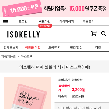
로그인
회원가입
마이페이지
주문조회
15,000원
전제품보기
여드름 적합
모공/피지
민감/진정
각질
제품기능별
마스크팩
이소켈리 더마 센텔라 시카 마스크팩(1매)
소비자가
3,500원
특별할인
3,200
원
가
배송비
(조건)
이소켈리 더마 센텔라 시카