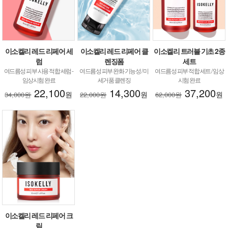
이소켈리 레드 리페어 세
이소켈리 레드 리페어 클
이소켈리 트러블 기초 2종
럼
렌징폼
세트
여드름성 피부 사용 적합 세럼 -
여드름성 피부 완화 기능성 / 미
여드름성 피부 적합 세트 / 임상
임상시험 완료
세거품 클렌징
시험 완료
22,100
14,300
37,200
원
원
원
34,000원
22,000원
62,000원
이소켈리 레드 리페어 크
림