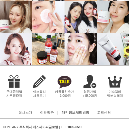
구매금액별
이소켈리
카톡플친추가
회원가입
이소켈리
사은품증정
사용후기
+3,000원
+15,000원
멤버쉽혜택
회사소개
|
이용약관
|
개인정보처리방침
|
고객센터
COMPANY
| TEL
주식회사 에스제이씨글로벌
1899-6516