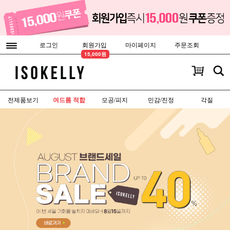
로그인
회원가입
마이페이지
주문조회
15,000원
전제품보기
여드름 적합
모공/피지
민감/진정
각질