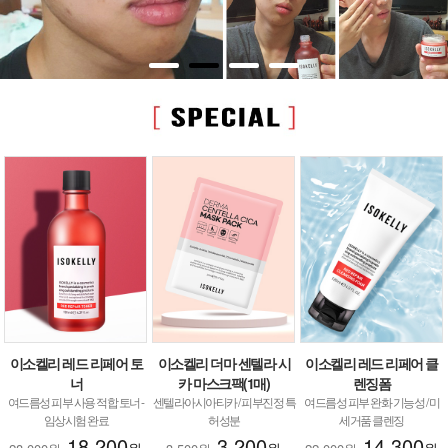
이소켈리 레드 리페어 토
이소켈리 더마 센텔라 시
이소켈리 레드 리페어 클
너
카 마스크팩(1매)
렌징폼
여드름성 피부 사용 적합 토너 -
센텔라아시아티카 / 피부진정 특
여드름성 피부 완화 기능성 / 미
임상시험 완료
허성분
세거품 클렌징
18,200
3,200
14,300
원
원
원